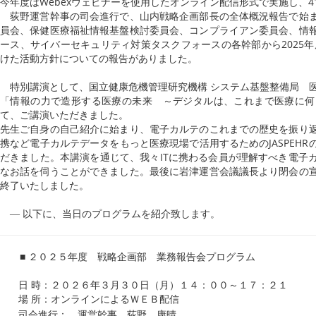
今年度はWebexウェビナーを使用したオンライン配信形式で実施し、4
荻野運営幹事の司会進行で、山内戦略企画部長の全体概況報告で始ま
員会、保健医療福祉情報基盤検討委員会、コンプライアン委員会、情
ース、サイバーセキュリティ対策タスクフォースの各幹部から2025年
けた活動方針についての報告がありました。
特別講演として、国立健康危機管理研究機構 システム基盤整備局 医
「情報の力で造形する医療の未来 ～デジタルは、これまで医療に何
て、ご講演いただきました。
先生ご自身の自己紹介に始まり、電子カルテのこれまでの歴史を振り
携など電子カルテデータをもっと医療現場で活用するためのJASPEH
だきました。本講演を通じて、我々ITに携わる会員が理解すべき電子
なお話を伺うことができました。最後に岩津運営会議議長より閉会の
終了いたしました。
― 以下に、当日のプログラムを紹介致します。
■ ２０２５年度 戦略企画部 業務報告会プログラム
日 時：２０２６年３月３０日（月）１４：００～１７：２１
場 所：オンラインによるＷＥＢ配信
司会進行： 運営幹事 荻野 康晴