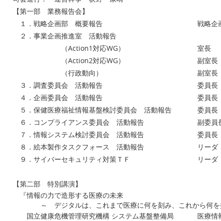
【第一部 業務報告会】
１．戦略企画部 概要報告
戦略企
２．事業企画推進室 活動報告
（Action1対応WG）
室長
（Action2対応WG）
副室長
（行政動向）
副室長
３．調査委員会 活動報告
委員長
４．企画委員会 活動報告
委員長
５．保健医療福祉情報基盤検討委員会 活動報告
委員長
６．コンプライアンス委員会 活動報告
副委員
７．情報システム検討委員会 活動報告
委員長
８．絵本製作タスクフォース 活動報告
リーダ
９．サイバーセキュリティ対策ＴＦ
リーダ
【第二部 特別講演】
『情報の力で造形する医療の未来
～ デジタルは、これまで医療に何を刻み、これから何を
国立健康危機管理研究機構 システム基盤整備局
医療情