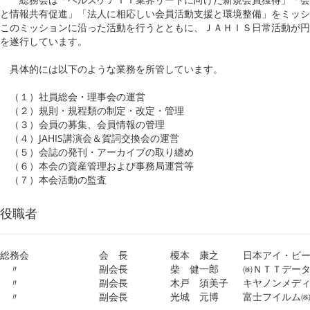
と情報共有促進」「法人に相応しい会員活動支援と環境整備」をミッシ
このミッションに沿った活動を行うとともに、ＪＡＨＩＳ日常活動が円
を遂行しています。
具体的には以下のような業務を所管しています。
（１）社員総会・理事会の運営
（２）規則・規程類の制定・改定・管理
（３）会員の募集、会員情報の管理
（４）JAHIS講演会＆賀詞交換会の運営
（５）会誌の発刊・アーカイブの取り纏め
（６）本会の資産管理および事務局運営等
（７）本会活動の監査
役職者
総務会
会 長
榎本 康之
日本アイ・ビ
〃
副会長
柴 健一郎
㈱ＮＴＴデー
〃
副会長
木戸 須美子
キヤノンメデ
〃
副会長
光城 元博
富士フイルム