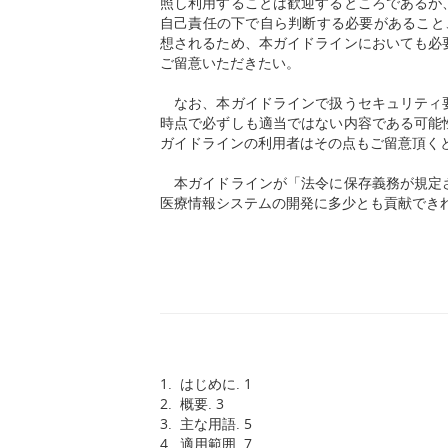
照し利用することは歓迎するところであるが
自己責任の下で自ら判断する必要があること
想されるため、本ガイドラインにおいても必
ご留意いただきたい。
なお、本ガイドラインで扱うセキュリティ要
時点で必ずしも適当ではない内容である可能
ガイドラインの利用者はその点もご留意頂く
本ガイドラインが「法令に保存義務が規定さ
医療情報システムの開発に多少とも貢献でき
1. はじめに. 1
2. 概要. 3
3. 主な用語. 5
4. 適用範囲. 7