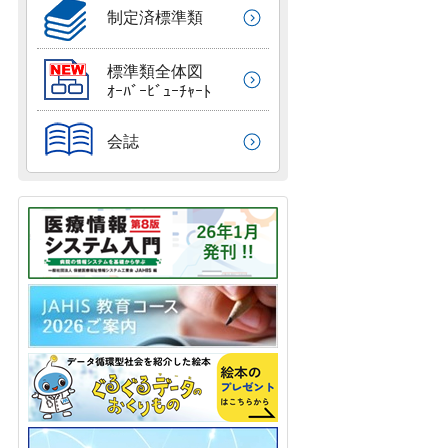
制定済標準類
標準類全体図
ｵｰﾊﾞｰﾋﾞｭｰﾁｬｰﾄ
会誌