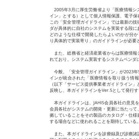
2005年3月に厚生労働省より「医療情報
イン」とする）として個人情報保護、電子保
この「安全管理ガイドライン」では最新の技
ダが具体的に自社のシステムを実装する段に
どのような仕様で開発したらよいのかが分かり
り具体的で実装寄り」のガイドラインが必要と
また、総務省と経済産業省からは医療情報シ
れており、システム実装するシステムベンダ
今般、「安全管理ガイドライン」が2023年
インが統合された「医療情報を取り扱う情報
（以下「サービス提供事業者ガイドライン」とす
反映し、本ガイドラインをVer.5として発行
本ガイドラインは、JAHIS会員各社の意見を
会員各社がシステムの開発・更新に当たって
拠していることをその製品のカタログ・仕様
する場合などに使われることを期待している
また、本ガイドラインを診療録及び診療諸記