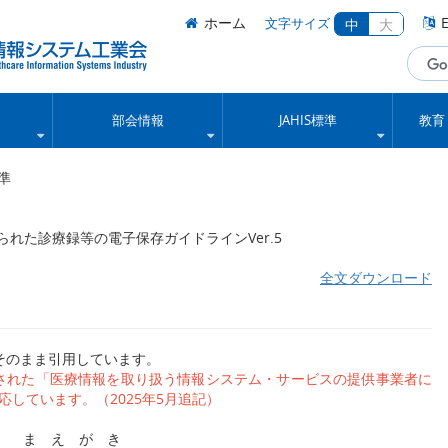
ホーム
E
文字サイズ
中
大
部会情報
JAHIS標準
教育
準
けられた診療録等の電子保存ガイドラインVer.5
全文ダウンロード
そのまま引用しています。
行された「医療情報を取り扱う情報システム・サービスの提供事業者に
応しています。（2025年5月追記）
ま え が き