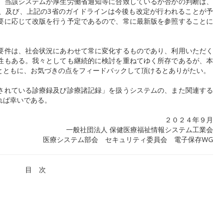
、当該システムが厚生労働省通知等に合致しているか否かの判断は、
、及び、上記の3省のガイドラインは今後も改定が行われることが予
要に応じて改版を行う予定であるので、常に最新版を参照することに
件は、社会状況にあわせて常に変化するものであり、利用いただく
性もある。我々としても継続的に検討を重ねてゆく所存であるが、本
とともに、お気づきの点をフィードバックして頂けるとありがたい。
れている診療録及び診療諸記録」を扱うシステムの、また関連する
れば幸いである。
２０２４年９月
一般社団法人 保健医療福祉情報システム工業会
医療システム部会 セキュリティ委員会 電子保存WG
目 次