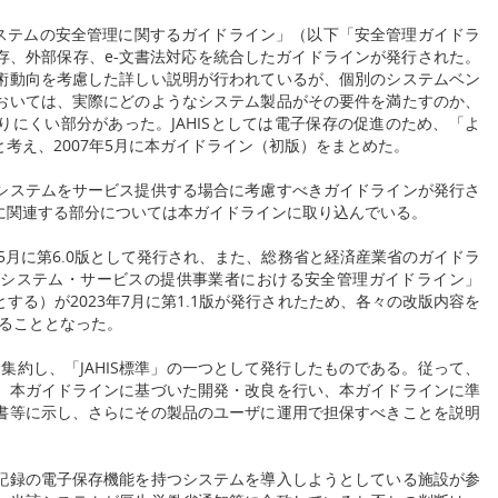
システムの安全管理に関するガイドライン」（以下「安全管理ガイドラ
存、外部保存、e-文書法対応を統合したガイドラインが発行された。
術動向を考慮した詳しい説明が行われているが、個別のシステムベン
おいては、実際にどのようなシステム製品がその要件を満たすのか、
にくい部分があった。JAHISとしては電子保存の促進のため、「よ
考え、2007年5月に本ガイドライン（初版）をまとめた。
ステムをサービス提供する場合に考慮すべきガイドラインが発行さ
に関連する部分については本ガイドラインに取り込んでいる。
5月に第6.0版として発行され、また、総務省と経済産業省のガイドラ
システム・サービスの提供事業者における安全管理ガイドライン」
る）が2023年7月に第1.1版が発行されたため、各々の改版内容を
することとなった。
集約し、「JAHIS標準」の一つとして発行したものである。従って、
、本ガイドラインに基づいた開発・改良を行い、本ガイドラインに準
書等に示し、さらにその製品のユーザに運用で担保すべきことを説明
。
録の電子保存機能を持つシステムを導入しようとしている施設が参