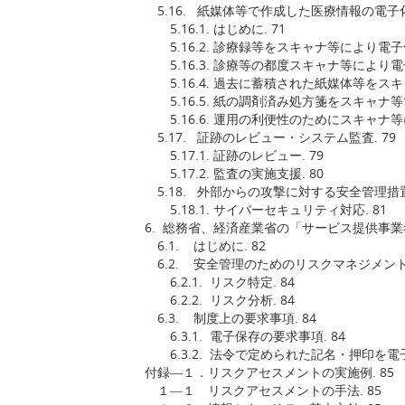
5.16. 紙媒体等で作成した医療情報の電子化.
5.16.1. はじめに. 71
5.16.2. 診療録等をスキャナ等により電
5.16.3. 診療等の都度スキャナ等により電
5.16.4. 過去に蓄積された紙媒体等をスキ
5.16.5. 紙の調剤済み処方箋をスキャナ
5.16.6. 運用の利便性のためにスキャナ
5.17. 証跡のレビュー・システム監査. 79
5.17.1. 証跡のレビュー. 79
5.17.2. 監査の実施支援. 80
5.18. 外部からの攻撃に対する安全管理措置.
5.18.1. サイバーセキュリティ対応. 81
6. 総務省、経済産業省の「サービス提供事業
6.1. はじめに. 82
6.2. 安全管理のためのリスクマネジメントプ
6.2.1. リスク特定. 84
6.2.2. リスク分析. 84
6.3. 制度上の要求事項. 84
6.3.1. 電子保存の要求事項. 84
6.3.2. 法令で定められた記名・押印を電
付録―１．リスクアセスメントの実施例. 85
１―１ リスクアセスメントの手法. 85